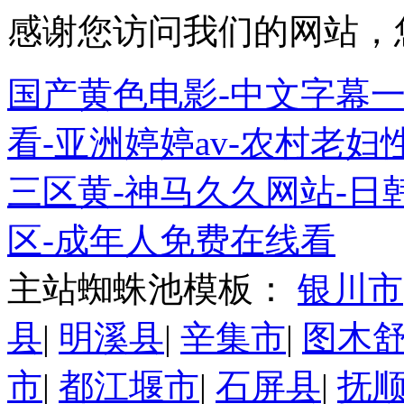
感谢您访问我们的网站，
国产黄色电影-中文字幕一
看-亚洲婷婷av-农村老妇
三区黄-神马久久网站-日
区-成年人免费在线看
主站蜘蛛池模板：
银川市
县
|
明溪县
|
辛集市
|
图木
市
|
都江堰市
|
石屏县
|
抚