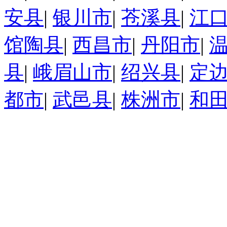
安县
|
银川市
|
苍溪县
|
江
馆陶县
|
西昌市
|
丹阳市
|
县
|
峨眉山市
|
绍兴县
|
定
都市
|
武邑县
|
株洲市
|
和